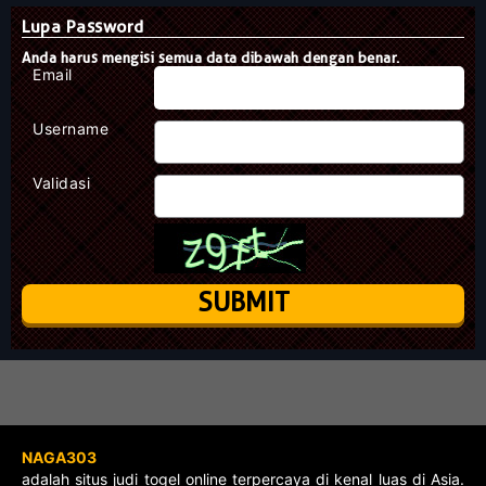
Lupa Password
Anda harus mengisi semua data dibawah dengan benar.
Email
Username
Validasi
NAGA303
adalah situs judi togel online terpercaya di kenal luas di Asia.