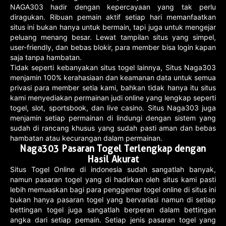
NAGA303 hadir dengan kepercayaan yang tak perlu
diragukan. Ribuan pemain aktif setiap hari memanfaatkan
situs ini bukan hanya untuk bermain, tapi juga untuk mengejar
peluang menang besar. Lewat tampilan situs yang simpel,
user-friendly, dan bebas blokir, para member bisa login kapan
saja tanpa hambatan.
Tidak seperti kebanyakan situs togel lainnya, Situs Naga303
menjamin 100% kerahasiaan dan keamanan data untuk semua
privasi para member setia kami, bahkan tidak hanya itu situs
kami menyediakan permainan judi online yang lengkap seperti
togel, slot, sportsbook, dan live casino. Situs Naga303 juga
menjamin setiap permainan di lindungi dengan sistem yang
sudah di rancang khusus yang sudah pasti aman dan bebas
hambatan atau kecurangan dalam permainan.
Naga303 Pasaran Togel Terlengkap dengan
Hasil Akurat
Situs Togel Online di indonesia sudah sangatlah banyak,
namun pasaran togel yang di hadirkan oleh situs kami pasti
lebih memuaskan bagi para penggemar togel online di situs ini
bukan hanya pasaran togel yang bervariasi namun di setiap
bettingan togel juga sangatlah berperan dalam bettingan
angka dari setiap pemain. Setiap jenis pasaran togel yang